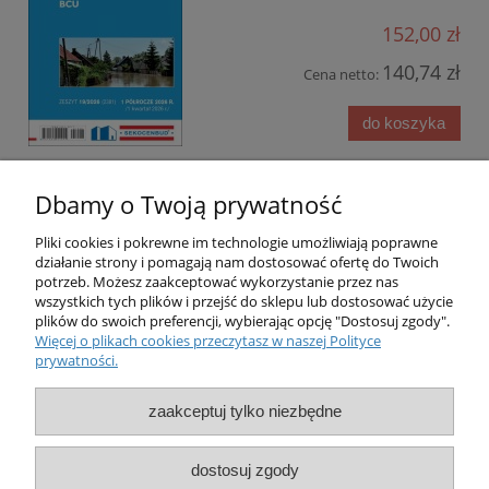
152,00 zł
140,74 zł
Cena netto:
do koszyka
Dbamy o Twoją prywatność
Pliki cookies i pokrewne im technologie umożliwiają poprawne
działanie strony i pomagają nam dostosować ofertę do Twoich
potrzeb. Możesz zaakceptować wykorzystanie przez nas
O nas
wszystkich tych plików i przejść do sklepu lub dostosować użycie
plików do swoich preferencji, wybierając opcję "Dostosuj zgody".
Więcej o plikach cookies przeczytasz w naszej Polityce
Obsługa klienta
prywatności.
Pomoc
zaakceptuj tylko niezbędne
Moje konto
dostosuj zgody