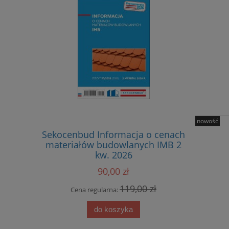
nowość
Sekocenbud Informacja o cenach
Sekoc
materiałów budowlanych IMB 2
sta
kw. 2026
kosztorys
sprzętu 
90,00 zł
119,00 zł
Cena regularna:
Cena
do koszyka