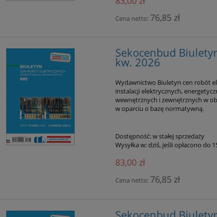
83,00 zł
76,85 zł
Cena netto:
Sekocenbud Biuletyn
kw. 2026
Wydawnictwo Biuletyn cen robót el
instalacji elektrycznych, energetyc
wewnętrznych i zewnętrznych w ob
w oparciu o bazę normatywną.
Dostępność:
w stałej sprzedaży
Wysyłka w:
dziś, jeśli opłacono do 
83,00 zł
76,85 zł
Cena netto:
Sekocenbud Biulety