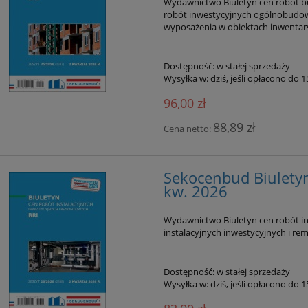
Wydawnictwo Biuletyn cen robót b
robót inwestycyjnych ogólnobudow
wyposażenia w obiektach inwentar
Dostępność:
w stałej sprzedaży
Wysyłka w:
dziś, jeśli opłacono do 
96,00 zł
88,89 zł
Cena netto:
Sekocenbud Biuletyn
enbud Informacja o
Sekocenbud Informacja o cen
kw. 2026
wkach robocizny
materiałów elektrycznych IM
owej oraz cenach pracy
kw. 2026
Wydawnictwo Biuletyn cen robót in
budowlanego IRS 2 kw.
110,00 zł
104,00 zł
instalacyjnych inwestycyjnych i r
2026
124,00 zł
116,00 zł
 regularna:
Cena regularna:
Dostępność:
w stałej sprzedaży
do koszyka
do koszyka
Wysyłka w:
dziś, jeśli opłacono do 