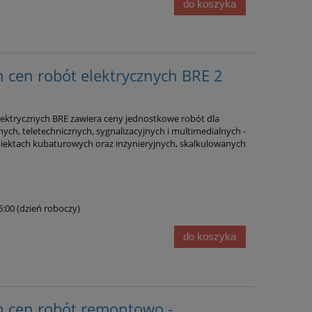
do koszyka
 cen robót elektrycznych BRE 2
ektrycznych BRE zawiera ceny jednostkowe robót dla
znych, teletechnicznych, sygnalizacyjnych i multimedialnych -
iektach kubaturowych oraz inżynieryjnych, skalkulowanych
15:00 (dzień roboczy)
do koszyka
n cen robót remontowo -