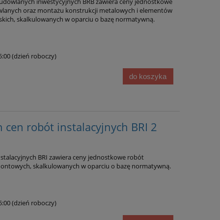
udowlanych inwestycyjnych BRB zawiera ceny jednostkowe
lanych oraz montażu konstrukcji metalowych i elementów
skich, skalkulowanych w oparciu o bazę normatywną.
15:00 (dzień roboczy)
do koszyka
 cen robót instalacyjnych BRI 2
ach
Sekocenbud Informacja o cenach
E 2
materiałów instalacyjnych IMI 2
kw. 2026
stalacyjnych BRI zawiera ceny jednostkowe robót
104,00 zł
emontowych, skalkulowanych w oparciu o bazę normatywną.
116,00 zł
Cena regularna:
do koszyka
15:00 (dzień roboczy)