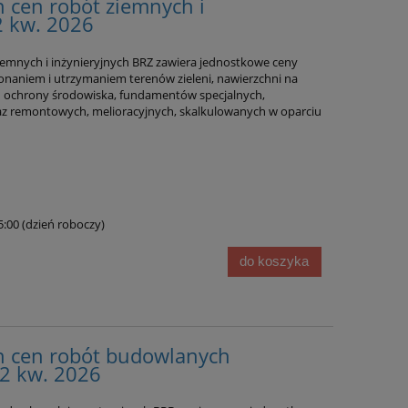
 cen robót ziemnych i
2 kw. 2026
emnych i inżynieryjnych BRZ zawiera jednostkowe ceny
onaniem i utrzymaniem terenów zieleni, nawierzchni na
esu ochrony środowiska, fundamentów specjalnych,
z remontowych, melioracyjnych, skalkulowanych w oparciu
15:00 (dzień roboczy)
do koszyka
n cen robót budowlanych
 2 kw. 2026