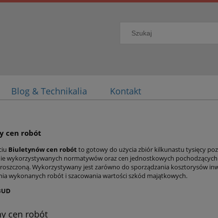
Blog & Technikalia
Kontakt
y cen robót
ciu
Biuletynów cen robót
to gotowy do użycia zbiór kilkunastu tysięcy po
ie wykorzystywanych normatywów oraz cen jednostkowych pochodzących z
oszczoną. Wykorzystywany jest zarówno do sporządzania kosztorysów inwes
ania wykonanych robót i szacowania wartości szkód majątkowych.
BUD
ny cen robót