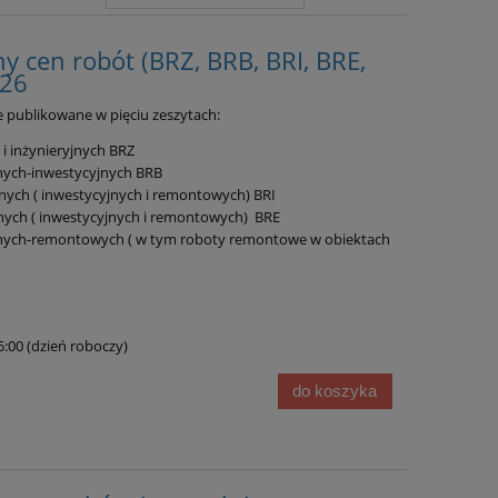
y cen robót (BRZ, BRB, BRI, BRE,
026
 publikowane w pięciu zeszytach:
i inżynieryjnych BRZ
nych-inwestycyjnych BRB
jnych ( inwestycyjnych i remontowych) BRI
znych ( inwestycyjnych i remontowych) BRE
anych-remontowych ( w tym roboty remontowe w obiektach
15:00 (dzień roboczy)
do koszyka