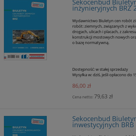
Sekocenbud Biuletyn
inżynieryjnych BRZ 
Wydawnictwo Biuletyn cen robót zi
robót: ziemnych, związanych z wyk
drogach, ulicach i placach, z zakr
konstrukcji mostowych nowych ora
o bazę normatywną.
Dostępność:
w stałej sprzedaży
Wysyłka w:
dziś, jeśli opłacono do 
86,00 zł
79,63 zł
Cena netto:
Sekocenbud Biulety
inwestycyjnych BRB