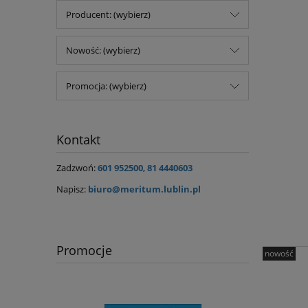
Producent: (wybierz)
Nowość: (wybierz)
Promocja: (wybierz)
Kontakt
Zadzwoń:
601 952500
,
81 4440603
Napisz:
biuro@meritum.lublin.pl
Promocje
nowość