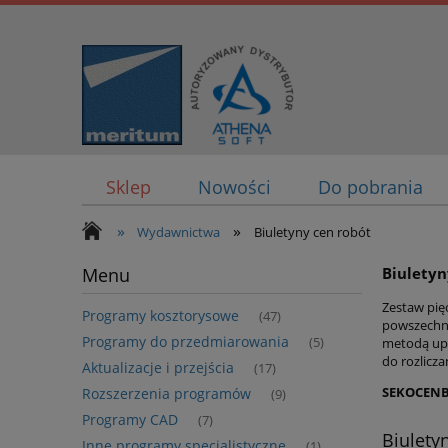
Sklep
Nowości
Do pobrania
»
»
Wydawnictwa
Biuletyny cen robót
Menu
Biuletyn
Zestaw pię
Programy kosztorysowe
(47)
powszechn
Programy do przedmiarowania
(5)
metodą upr
do rozlicz
Aktualizacje i przejścia
(17)
SEKOCEN
Rozszerzenia programów
(9)
Programy CAD
(7)
Biulety
Inne programy specjalistyczne
(1)