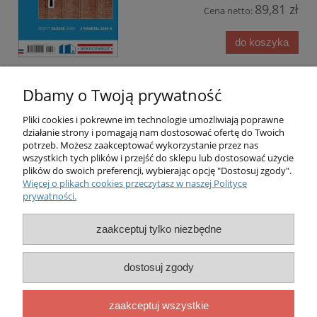
89,81 zł
Cena netto:
do koszyka
Dbamy o Twoją prywatność
Pliki cookies i pokrewne im technologie umożliwiają poprawne
działanie strony i pomagają nam dostosować ofertę do Twoich
potrzeb. Możesz zaakceptować wykorzystanie przez nas
O nas
wszystkich tych plików i przejść do sklepu lub dostosować użycie
plików do swoich preferencji, wybierając opcję "Dostosuj zgody".
Więcej o plikach cookies przeczytasz w naszej Polityce
Obsługa klienta
prywatności.
Pomoc
zaakceptuj tylko niezbędne
Moje konto
dostosuj zgody
MERITUM © 1995-2026
zaakceptuj wszystkie
20-346 Lublin, ul.Długa 5 tel. 81-4440603 kom. 601-952500