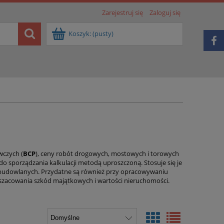
Zarejestruj się
Zaloguj się
Koszyk:
(pusty)
wczych (
BCP
), ceny robót drogowych, mostowych i torowych
o sporządzania kalkulacji metodą uproszczoną. Stosuje się je
 budowlanych. Przydatne są również przy opracowywaniu
szacowania szkód majątkowych i wartości nieruchomości.