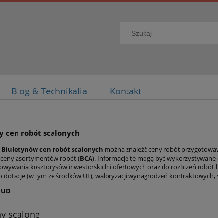
Blog & Technikalia
Kontakt
y cen robót scalonych
e
Biuletynów cen robót scalonych
można znaleźć ceny robót przygotowa
z ceny asortymentów robót (
BCA
). Informacje te mogą być wykorzystywane d
owywania kosztorysów inwestorskich i ofertowych oraz do rozliczeń robót
 dotacje (w tym ze środków UE), waloryzacji wynagrodzeń kontraktowych, 
BUD
ny scalone