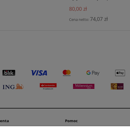
80,00 zł
74,07 zł
Cena netto:
ienta
Pomoc