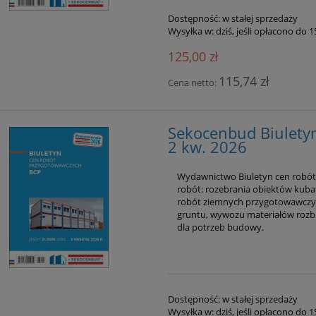
Dostępność:
w stałej sprzedaży
Wysyłka w:
dziś, jeśli opłacono do 
125,00 zł
115,74 zł
Cena netto:
Sekocenbud Biulety
2 kw. 2026
Wydawnictwo Biuletyn cen robó
d Informacja o cenach
Sekocenbud Informacja o
robót: rozebrania obiektów kubat
ów budowlanych IMB 2
stawkach robocizny
robót ziemnych przygotowawczych
kw. 2026
kosztorysowej oraz cenach pr
gruntu, wywozu materiałów rozb
sprzętu budowlanego IRS 2 k
dla potrzeb budowy.
90,00 zł
110,00 zł
2026
119,00 zł
124,00 zł
 regularna:
Cena regularna:
do koszyka
do koszyka
Dostępność:
w stałej sprzedaży
Wysyłka w:
dziś, jeśli opłacono do 