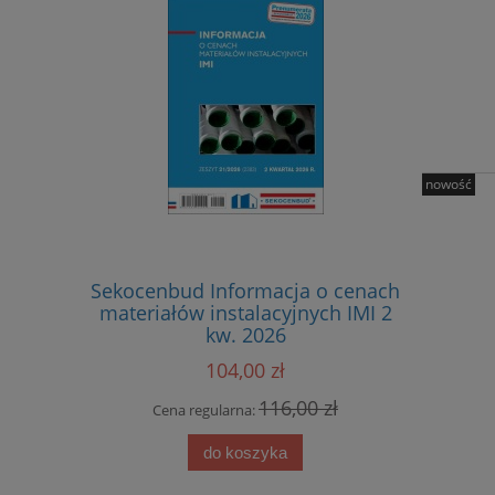
nowość
Sekocenbud Informacja o cenach
Sekocenbu
materiałów instalacyjnych IMI 2
materiał
kw. 2026
104,00 zł
116,00 zł
Cena regularna:
Cena
do koszyka