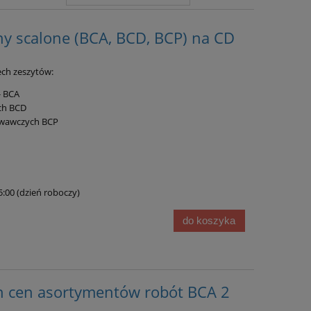
y scalone (BCA, BCD, BCP) na CD
zech zeszytów:
- BCA
ch BCD
owawczych BCP
15:00 (dzień roboczy)
do koszyka
n cen asortymentów robót BCA 2