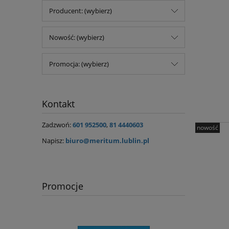
Producent: (wybierz)
Nowość: (wybierz)
Promocja: (wybierz)
Kontakt
Zadzwoń:
601 952500
,
81 4440603
nowość
Napisz:
biuro@meritum.lublin.pl
Promocje