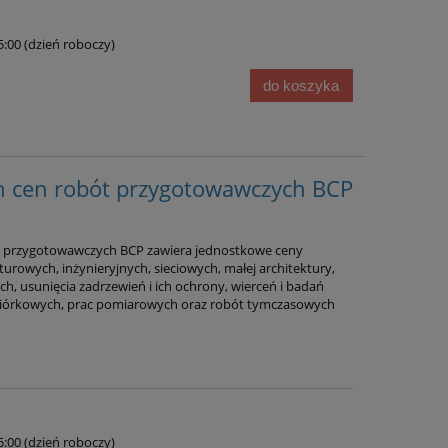
15:00 (dzień roboczy)
do koszyka
n cen robót przygotowawczych BCP
t przygotowawczych BCP zawiera jednostkowe ceny
Sekocenbud Informacja o cenach
urowych, inżynieryjnych, sieciowych, małej architektury,
materiałów elektrycznych IME 2
, usunięcia zadrzewień i ich ochrony, wierceń i badań
acy
kw. 2026
iórkowych, prac pomiarowych oraz robót tymczasowych
w.
104,00 zł
116,00 zł
Cena regularna:
do koszyka
15:00 (dzień roboczy)