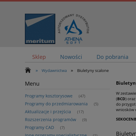
Sklep
Nowości
Do pobrania
»
»
Wydawnictwa
Biuletyny scalone
Menu
Biuletyn
W zestawi
Programy kosztorysowe
(47)
(
BCD
) ora
Programy do przedmiarowania
(5)
do przygot
wniosków o
Aktualizacje i przejścia
(17)
SEKOCEN
Rozszerzenia programów
(9)
Programy CAD
(7)
Biulety
Inne programy specjalistyczne
(1)