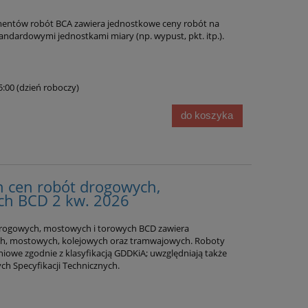
entów robót BCA zawiera jednostkowe ceny robót na
andardowymi jednostkami miary (np. wypust, pkt. itp.).
15:00 (dzień roboczy)
do koszyka
n cen robót drogowych,
ch BCD 2 kw. 2026
rogowych, mostowych i torowych BCD zawiera
h, mostowych, kolejowych oraz tramwajowych. Roboty
niowe zgodnie z klasyfikacją GDDKiA; uwzględniają także
h Specyfikacji Technicznych.