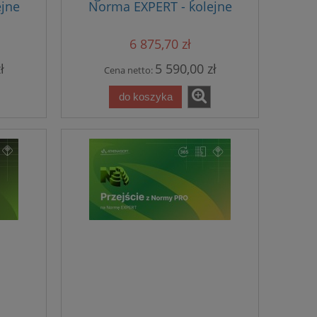
jne
Norma EXPERT - kolejne
ną
stanowisko
enową
6 875,70 zł
ł
5 590,00 zł
Cena netto:
do koszyka
ach
Sekocenbud Informacja o cenach
E 2
materiałów instalacyjnych IMI 2
kw. 2026
104,00 zł
116,00 zł
Cena regularna:
do koszyka