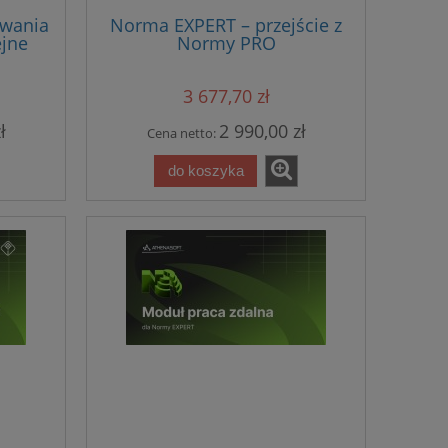
owania
Norma EXPERT – przejście z
jne
Normy PRO
nową
3 677,70 zł
ł
2 990,00 zł
Cena netto:
do koszyka