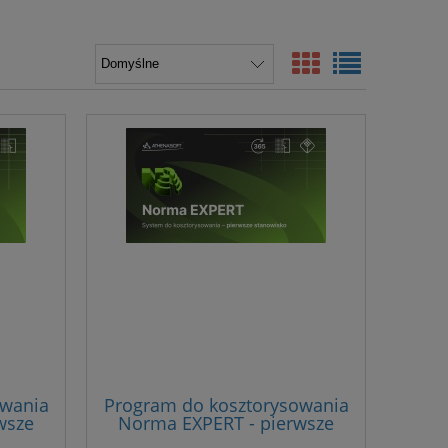
owania
Program do kosztorysowania
wsze
Norma EXPERT - pierwsze
stanowisko z roczną