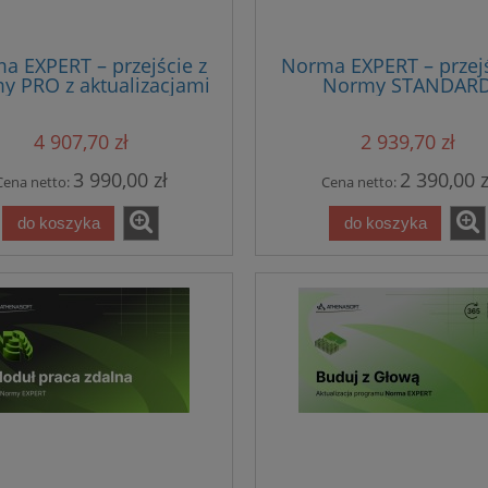
a EXPERT – przejście z
Norma EXPERT – przejś
y PRO z aktualizacjami
Normy STANDAR
w PAKIECIE
4 907,70 zł
2 939,70 zł
3 990,00 zł
2 390,00 z
Cena netto:
Cena netto:
do koszyka
do koszyka