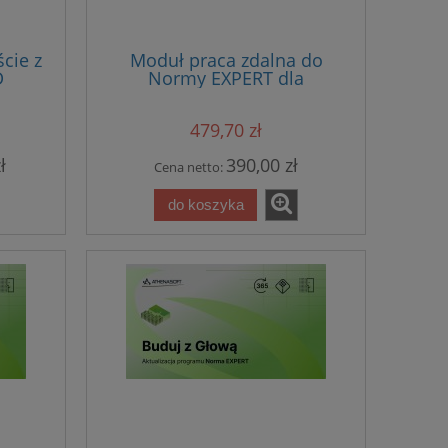
cie z
Moduł praca zdalna do
D
Normy EXPERT dla
abonentów BzG
479,70 zł
ł
390,00 zł
Cena netto:
do koszyka