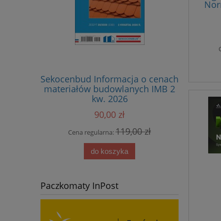
Nor
stan
Sekocenbud Informacja o cenach
Sekoc
materiałów budowlanych IMB 2
sta
kw. 2026
kosztorys
sprzętu 
90,00 zł
119,00 zł
Cena regularna:
Cena
do koszyka
Paczkomaty InPost