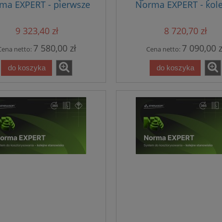
ma EXPERT - pierwsze
Norma EXPERT - kole
owisko z bazą cenową
stanowisko z rocz
aktualizacją i bazą c
9 323,40 zł
8 720,70 zł
7 580,00 zł
7 090,00 z
Cena netto:
Cena netto:
do koszyka
do koszyka
enbud Informacja o
Sekocenbud Informacja o cen
wkach robocizny
materiałów elektrycznych IM
owej oraz cenach pracy
kw. 2026
budowlanego IRS 2 kw.
110,00 zł
104,00 zł
2026
124,00 zł
116,00 zł
 regularna:
Cena regularna:
do koszyka
do koszyka