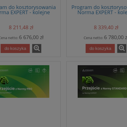
am do kosztorysowania
Program do kosztorys
rma EXPERT - kolejne
Norma EXPERT - kole
tanowisko z roczną
stanowisko z bazą ce
aktualizacją
8 211,48 zł
8 339,40 zł
6 676,00 zł
6 780,00 z
Cena netto:
Cena netto:
do koszyka
do koszyka