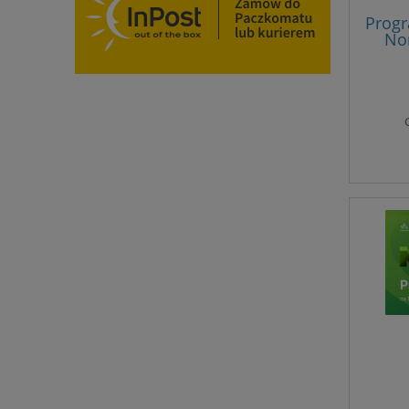
Progr
No
s