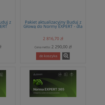
uduj z
Pakiet aktualizacyjny Buduj z
PERT
Głową do Normy EXPERT - dla
wersji nie starszej niż 3 lata
2 816,70 zł
ł
2 290,00 zł
Cena netto:
do koszyka