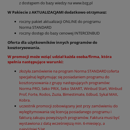
z dostępem do bazy wiedzy na
www.bzg.pl
W Pakiecie z AKTUALIZACJAMI dodatkowo otrzymasz:
roczny pakiet aktualizacji ONLINE do programu
Norma STANDARD
roczny dostęp do bazy cenowej INTERCENBUD
Oferta dla użytkowników innych programów do
kosztorysowania.
W promocji może wziąć udział każda osoba/firma, która
spełnia następujące warunki:
złożyła zamówienie na program Norma STANDARD (oferta
specjalna) legitymując się posiadaniem programu do
kosztorysowania z grupy następujących programów:
Norma PRO, Seko PRIX, Seko SMART, Winbud Start, Winbud
Prof, Forte, Rodos, Zuzia, Bimestimate, Edbud, Sykal MAX,
Kobra.
uczestnik promocji zobowiązany jest przy zamówieniu do
wylegitymowania się licencją posiadanego programu i
fakturą zakupu powyższych programów. Faktura musi być
wystawiona z datą wcześniejszą min. 6-miesięcy, a
najpóźniej 5 lat.