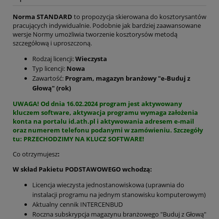
Norma STANDARD
to propozycja skierowana do kosztorysantów
pracujących indywidualnie. Podobnie jak bardziej zaawansowane
wersje Normy umożliwia tworzenie kosztorysów metodą
szczegółową i uproszczoną.
Rodzaj licencji:
Wieczysta
Typ licencji:
Nowa
Zawartość:
Program, magazyn branżowy "e-Buduj z
Głową" (rok)
UWAGA! Od dnia 16.02.2024 program jest aktywowany
kluczem software, aktywacja programu wymaga założenia
konta na portalu id.ath.pl i aktywowania adresem e-mail
oraz numerem telefonu podanymi w zamówieniu. Szczegóły
tu
:
PRZECHODZIMY NA KLUCZ SOFTWARE!
Co otrzymujesz
:
W skład Pakietu PODSTAWOWEGO wchodzą:
Licencja wieczysta jednostanowiskowa (uprawnia do
instalacji programu na jednym stanowisku komputerowym)
Aktualny cennik INTERCENBUD
Roczna subskrypcja magazynu branżowego
"Buduj z Głową"