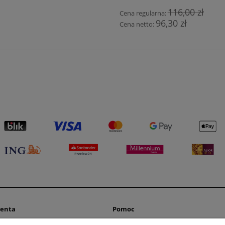
116,00 zł
Cena regularna:
96,30 zł
Cena netto:
ienta
Pomoc