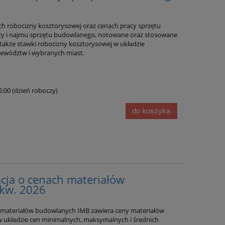
h robocizny kosztorysowej oraz cenach pracy sprzętu
cy i najmu sprzętu budowlanego, notowane oraz stosowane
akże stawki robocizny kosztorysowej w układzie
ewództw i wybranych miast.
15:00 (dzień roboczy)
do koszyka
cja o cenach materiałów
kw. 2026
materiałów budowlanych IMB zawiera ceny materiałów
 układzie cen minimalnych, maksymalnych i średnich