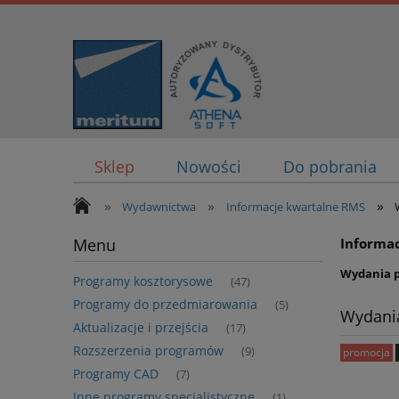
Sklep
Nowości
Do pobrania
»
»
»
Wydawnictwa
Informacje kwartalne RMS
Menu
Informac
Wydania 
Programy kosztorysowe
(47)
Programy do przedmiarowania
(5)
Wydani
Aktualizacje i przejścia
(17)
Rozszerzenia programów
(9)
promocja
Programy CAD
(7)
Inne programy specjalistyczne
(1)