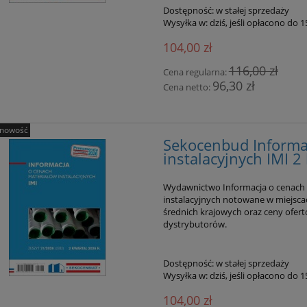
Dostępność:
w stałej sprzedaży
Wysyłka w:
dziś, jeśli opłacono do 
104,00 zł
116,00 zł
Cena regularna:
96,30 zł
Cena netto:
nowość
Sekocenbud Informa
instalacyjnych IMI 2
enbud Informacja o
Sekocenbud Informacja o cen
Wydawnictwo Informacja o cenach m
wkach robocizny
materiałów elektrycznych IM
instalacyjnych notowane w miejsca
owej oraz cenach pracy
kw. 2026
średnich krajowych oraz ceny ofer
budowlanego IRS 2 kw.
dystrybutorów.
110,00 zł
104,00 zł
2026
124,00 zł
116,00 zł
 regularna:
Cena regularna:
Dostępność:
w stałej sprzedaży
Wysyłka w:
dziś, jeśli opłacono do 
do koszyka
do koszyka
104,00 zł