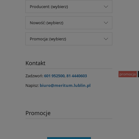
Producent: (wybierz)
Nowość: (wybierz)
Promocja: (wybierz)
Kontakt
promocja
Zadzwoń:
601 952500
,
81 4440603
Napisz:
biuro@meritum.lublin.pl
Promocje