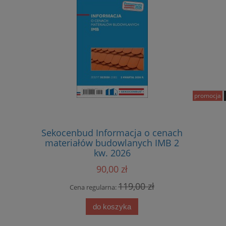
promocja
Sekocenbud Informacja o cenach
Sekoc
materiałów budowlanych IMB 2
sta
kw. 2026
kosztorys
sprzętu 
90,00 zł
119,00 zł
Cena regularna:
Cena
do koszyka