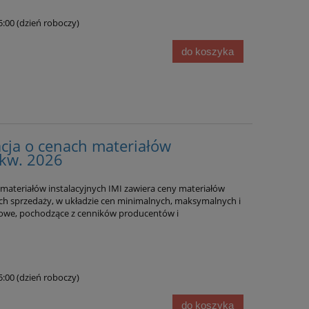
15:00 (dzień roboczy)
do koszyka
cja o cenach materiałów
 kw. 2026
ach
Sekocenbud Informacja o cenach
ateriałów instalacyjnych IMI zawiera ceny materiałów
E 2
materiałów instalacyjnych IMI 2
ch sprzedaży, w układzie cen minimalnych, maksymalnych i
kw. 2026
towe, pochodzące z cenników producentów i
104,00 zł
116,00 zł
Cena regularna:
15:00 (dzień roboczy)
do koszyka
do koszyka