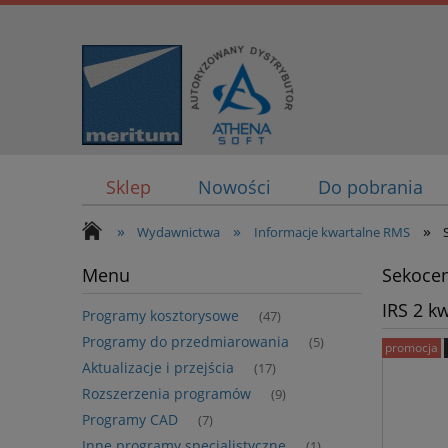
Sklep
Nowości
Do pobrania
»
»
»
Wydawnictwa
Informacje kwartalne RMS
Menu
Sekocen
IRS 2 k
Programy kosztorysowe
(47)
Programy do przedmiarowania
(5)
promocja
Aktualizacje i przejścia
(17)
Rozszerzenia programów
(9)
Programy CAD
(7)
Inne programy specjalistyczne
(1)