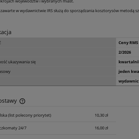
ekrojach województw i wybranych miast.
 zawarte w wydawnictwie IRS służą do sporządzania kosztorysów metodą s
kacja
ć
Ceny RMS
2/2026
wość ukazywania się
kwartalni
zasowy
jeden kwa
wydawnic
dostawy
lska
(list polecony priorytet)
10,30 zł
Cena nie zawiera ewentualnych kosztów
płatności
czkomaty 24/7
16,00 zł