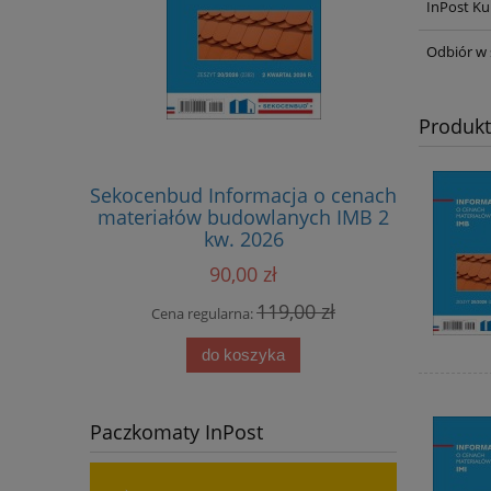
InPost Ku
Odbiór w 
Produk
Sekocenbud Informacja o cenach
Sekoc
materiałów budowlanych IMB 2
sta
kw. 2026
kosztorys
sprzętu 
90,00 zł
119,00 zł
Cena regularna:
Cena
do koszyka
Paczkomaty InPost