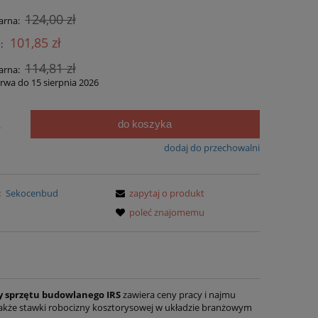
124,00 zł
arna:
101,85 zł
:
114,81 zł
arna:
rwa do 15 sierpnia 2026
do koszyka
.
dodaj do przechowalni
:
Sekocenbud
zapytaj o produkt
poleć znajomemu
y sprzętu budowlanego IRS
zawiera ceny pracy i najmu
kże stawki robocizny kosztorysowej w układzie branżowym