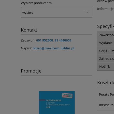
oraz w prz
Wybierz producenta
Informacje
Specyfi
Kontakt
Zawartoś
Zadzwoń:
601 952500
,
81 4440603
Wydanie
Napisz:
biuro@meritum.lublin.pl
Częstotli
Zakres c
Nośnik
Promocje
Koszt 
Poczta Po
InPost Pa