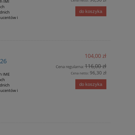
Cena netto:
h IMI
ach
do koszyka
ednich
ducentów i
104,00 zł
026
116,00 zł
Cena regularna:
96,30 zł
Cena netto:
ch IME
ach
do koszyka
ednich
ducentów i