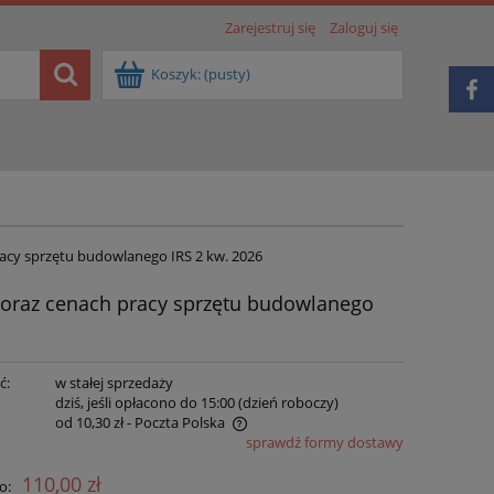
Zarejestruj się
Zaloguj się
Koszyk:
(pusty)
acy sprzętu budowlanego IRS 2 kw. 2026
 oraz cenach pracy sprzętu budowlanego
ć:
w stałej sprzedaży
:
dziś, jeśli opłacono do 15:00 (dzień roboczy)
od 10,30 zł
- Poczta Polska
sprawdź formy dostawy
e zawiera ewentualnych kosztów
110,00 zł
o:
ci