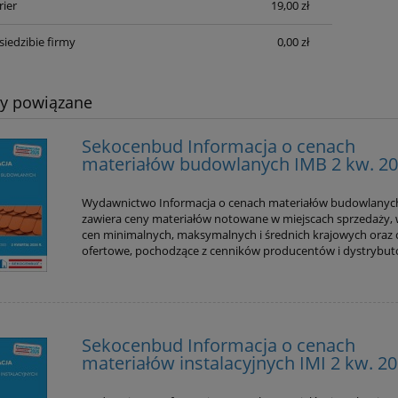
rier
19,00 zł
siedzibie firmy
0,00 zł
ty powiązane
Sekocenbud Informacja o cenach
enbud Informacja o
Sekocenbud Informacja o cen
materiałów budowlanych IMB 2 kw. 2
wkach robocizny
materiałów elektrycznych IM
owej oraz cenach pracy
kw. 2026
Wydawnictwo Informacja o cenach materiałów budowlanyc
budowlanego IRS 2 kw.
zawiera ceny materiałów notowane w miejscach sprzedaży, 
110,00 zł
104,00 zł
2026
cen minimalnych, maksymalnych i średnich krajowych oraz 
124,00 zł
116,00 zł
ofertowe, pochodzące z cenników producentów i dystrybut
 regularna:
Cena regularna:
do koszyka
do koszyka
Sekocenbud Informacja o cenach
materiałów instalacyjnych IMI 2 kw. 2