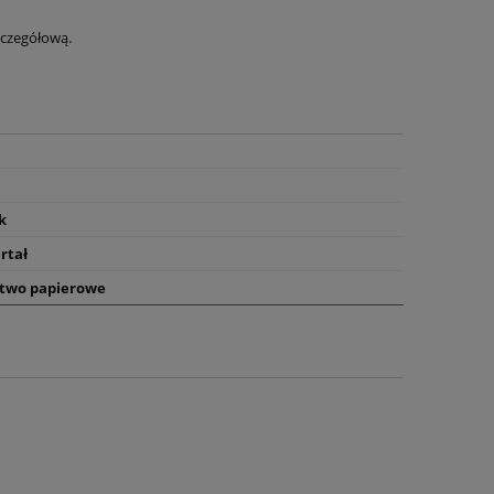
zczegółową.
k
rtał
two papierowe