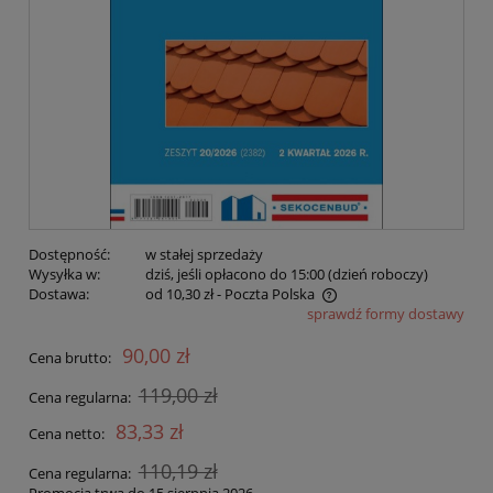
Dostępność:
w stałej sprzedaży
Wysyłka w:
dziś, jeśli opłacono do 15:00 (dzień roboczy)
Dostawa:
od 10,30 zł
- Poczta Polska
sprawdź formy dostawy
Cena nie zawiera ewentualnych kosztów płatności
90,00 zł
Cena brutto:
119,00 zł
Cena regularna:
83,33 zł
Cena netto:
110,19 zł
Cena regularna: