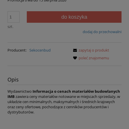
Promocja trwa do 15 sierpnia 2026
do koszyka
szt.
dodaj do przechowalni
Producent:
Sekocenbud
zapytaj o produkt
poleć znajomemu
Opis
Wydawnictwo
Informacja o cenach materiałów budowlanych
IMB
zawiera ceny materiałów notowane w miejscach sprzedaży, w
układzie cen minimalnych, maksymalnych i średnich krajowych
oraz ceny ofertowe, pochodzące z cenników producentów i
dystrybutorów.