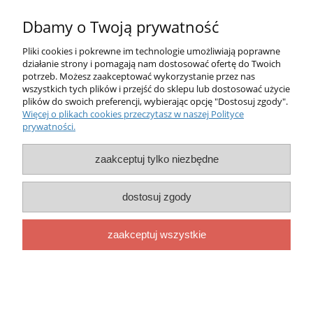
Dbamy o Twoją prywatność
Pliki cookies i pokrewne im technologie umożliwiają poprawne
działanie strony i pomagają nam dostosować ofertę do Twoich
potrzeb. Możesz zaakceptować wykorzystanie przez nas
O nas
wszystkich tych plików i przejść do sklepu lub dostosować użycie
plików do swoich preferencji, wybierając opcję "Dostosuj zgody".
Więcej o plikach cookies przeczytasz w naszej Polityce
Obsługa klienta
prywatności.
Pomoc
zaakceptuj tylko niezbędne
Moje konto
dostosuj zgody
MERITUM © 1995-2026
zaakceptuj wszystkie
20-346 Lublin, ul.Długa 5 tel. 81-4440603 kom. 601-952500
pokaż pełną wersję strony
Sklep internetowy Shoper.pl