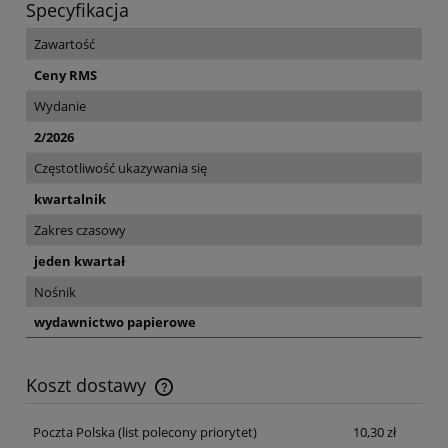
Specyfikacja
Zawartość
Ceny RMS
Wydanie
2/2026
Częstotliwość ukazywania się
kwartalnik
Zakres czasowy
jeden kwartał
Nośnik
wydawnictwo papierowe
Koszt dostawy
Cena nie zawiera ewentualnych kosztów płatności
Poczta Polska
(list polecony priorytet)
10,30 zł