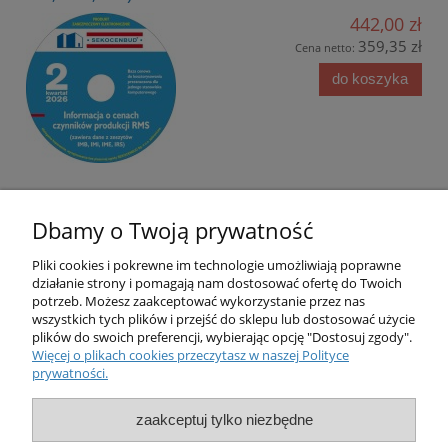
442,00 zł
359,35 zł
Cena netto:
do koszyka
Dbamy o Twoją prywatność
Pliki cookies i pokrewne im technologie umożliwiają poprawne
działanie strony i pomagają nam dostosować ofertę do Twoich
potrzeb. Możesz zaakceptować wykorzystanie przez nas
O nas
wszystkich tych plików i przejść do sklepu lub dostosować użycie
plików do swoich preferencji, wybierając opcję "Dostosuj zgody".
Więcej o plikach cookies przeczytasz w naszej Polityce
Obsługa klienta
prywatności.
Pomoc
zaakceptuj tylko niezbędne