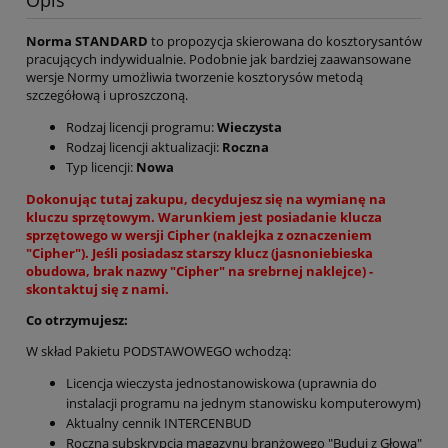
Opis
Norma STANDARD
to propozycja skierowana do kosztorysantów
pracujących indywidualnie. Podobnie jak bardziej zaawansowane
wersje Normy umożliwia tworzenie kosztorysów metodą
szczegółową i uproszczoną.
Rodzaj licencji programu:
Wieczysta
Rodzaj licencji aktualizacji:
Roczna
Typ licencji:
Nowa
Dokonując tutaj zakupu, decydujesz się na wymianę na
kluczu sprzętowym. Warunkiem jest posiadanie klucza
sprzętowego w wersji Cipher (naklejka z oznaczeniem
"Cipher"). Jeśli posiadasz starszy klucz (jasnoniebieska
obudowa, brak nazwy "Cipher" na srebrnej naklejce) -
skontaktuj się z nami
.
Co otrzymujesz:
W skład Pakietu PODSTAWOWEGO wchodzą:
Licencja wieczysta jednostanowiskowa (uprawnia do
instalacji programu na jednym stanowisku komputerowym)
Aktualny cennik INTERCENBUD
Roczna subskrypcja magazynu branżowego
"Buduj z Głową"