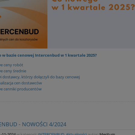
 w bazie cenowej Intercenbud w 1 kwartale 2025?
e ceny robót
e ceny średnie
 dostawcy, którzy dołączyli do bazy cenowej
alizacja cen dostawców
e cenniki producentów
ENBUD - NOWOŚCI 4/2024
1-11-2024
w kategorii:
INTERCENBUD
,
Aktualności
autor:
Meritum