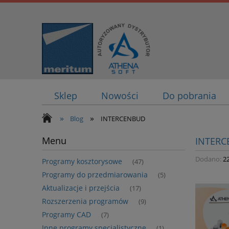
Sklep
Nowości
Do pobrania
»
»
Blog
INTERCENBUD
Menu
INTERC
Dodano:
2
Programy kosztorysowe
(47)
Programy do przedmiarowania
(5)
Aktualizacje i przejścia
(17)
Rozszerzenia programów
(9)
Programy CAD
(7)
Inne programy specjalistyczne
(1)