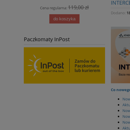
INTERC
119,00 zł
Cena regularna:
Cena
Dodano:
1
do koszyka
Paczkomaty InPost
Co nowego
Now
Akt
Now
Now
Nowi
Aktu