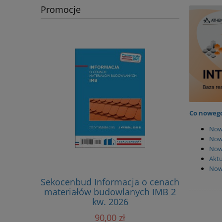
Promocje
Co nowego
Now
Now
Nowi
Aktu
Now
Sekocenbud Informacja o cenach
Sekoc
materiałów budowlanych IMB 2
sta
kw. 2026
kosztorys
sprzętu 
90,00 zł