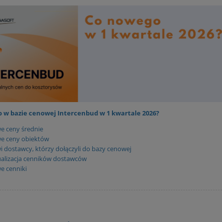
 w bazie cenowej Intercenbud w 1 kwartale 2026?
e ceny średnie
e ceny obiektów
 dostawcy, którzy dołączyli do bazy cenowej
alizacja cenników dostawców
e cenniki
enbud Informacja o
Sekocenbud Informacja o cen
wkach robocizny
materiałów elektrycznych IM
owej oraz cenach pracy
kw. 2026
budowlanego IRS 2 kw.
110,00 zł
104,00 zł
2026