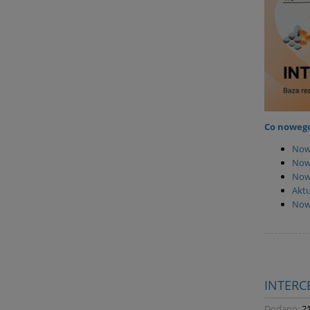
Co nowego
Now
Now
Nowi
Aktu
Now
INTERC
Dodano:
2