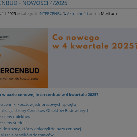
ENBUD - NOWOŚCI 4/2025
124,00 zł
116,00 zł
 regularna:
Cena regularna:
8-11-2025
w kategorii:
INTERCENBUD
,
Aktualności
autor:
Meritum
do koszyka
do koszyka
 w bazie cenowej Intercenbud w 4 kwartale 2025?
e cenniki kosztów jednorazowych sprzętu
ualizacja strony Cenników Obiektów Budowlanych
e ceny obiektów
e ceny średnie
 dostawcy, którzy dołączyli do bazy cenowej
alizacja cenników dostawców