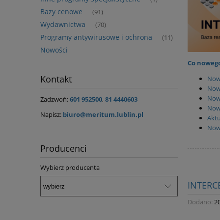
Bazy cenowe
(91)
Wydawnictwa
(70)
Programy antywirusowe i ochrona
(11)
Nowości
Co nowego
Kontakt
Now
Now
Now
Zadzwoń:
601 952500
,
81 4440603
Nowi
Napisz:
biuro@meritum.lublin.pl
Aktu
Now
Producenci
Wybierz producenta
INTERC
Dodano:
2