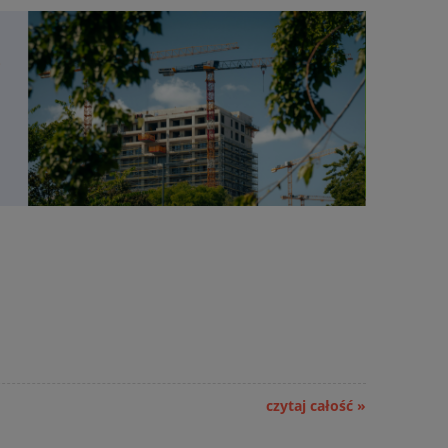
ach
Sekocenbud Informacja o cenach
E 2
materiałów instalacyjnych IMI 2
kw. 2026
czytaj całość »
104,00 zł