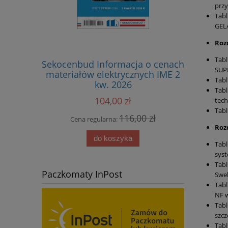
przy
Tabl
GEL
Rozd
Tabl
Sekocenbud Informacja o cenach
Sekocenbu
SUP
materiałów elektrycznych IME 2
materiałó
Tabl
kw. 2026
Tabl
104,00 zł
tech
Tabl
116,00 zł
Cena regularna:
Cena
Rozd
do koszyka
Tabl
sys
Tabl
Paczkomaty InPost
Swel
Tabl
NF w
Tabl
szcz
Tabl