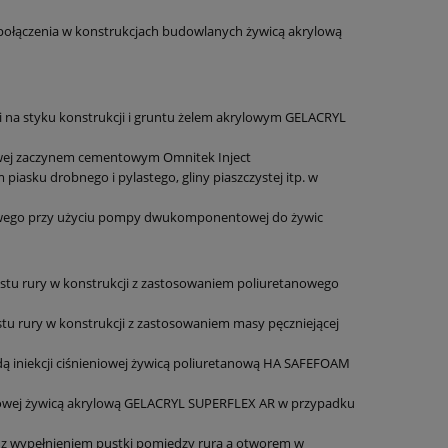
me połączenia w konstrukcjach budowlanych żywicą akrylową
cji na styku konstrukcji i gruntu żelem akrylowym GELACRYL
ach
Sekocenbud Informacja o
 2
stawkach robocizny
eniowej zaczynem cementowym Omnitek Inject
kosztorysowej oraz cenach pracy
m piasku drobnego i pylastego, gliny piaszczystej itp. w
sprzętu budowlanego IRS 2 kw.
110,00 zł
2026
eniowego przy użyciu pompy dwukomponentowej do żywic
124,00 zł
Cena regularna:
do koszyka
stu rury w konstrukcji z zastosowaniem poliuretanowego
tu rury w konstrukcji z zastosowaniem masy pęczniejącej
dą iniekcji ciśnieniowej żywicą poliuretanową HA SAFEFOAM
ieniowej żywicą akrylową GELACRYL SUPERFLEX AR w przypadku
z z wypełnieniem pustki pomiędzy rurą a otworem w