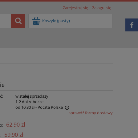
Zarejestruj się
Zaloguj się
Koszyk:
(pusty)
ie
ć:
w stałej sprzedaży
:
1-2 dni robocze
od 10,30 zł
- Poczta Polska
sprawdź formy dostawy
e zawiera ewentualnych kosztów
62,90 zł
o:
ci
59,90 zł
: