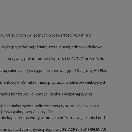
40 rys suchych i wilgotnych o rozwartości >0,1 mm z
b styku płyty dennej i ściany szczelinowej jednoskładnikową
ienialną żywicą poliuretanową typu 1K HA CUT AF przy użyciu
tyczną spienialną żywicą poliuretanową typu 1K z grupy HA Flex
 cementowym Omnitek Inject przy użyciu pakerów iniekcyjnych
mentu konstrukcji o kondycji suchej i wilgotnej żywicą
cji spienialną żywicą poliuretanową typu 1K HA Flex SLV AF
ji żywicą akrylową Gelacryl 30
ganiu kapilarnemu wody w murze o dużym zawilgoceniu i pod
ksotropową elastyczną żywicą akrylową GELACRYL SUPERFLEX AR