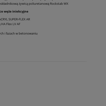
wuskładnikową żywicą poliuretanową Rockstab WX
ące węże iniekcyjne
ELACRYL SUPER-FLEX AR
ą HA Flex LV AF
ych i fazach w betonowaniu