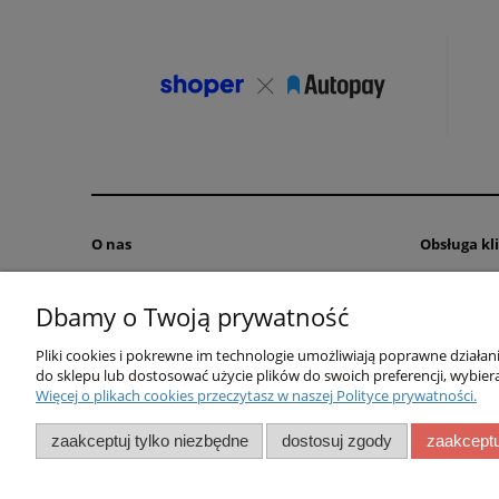
O nas
Obsługa kl
Kontakt i dojazd
Metody pła
Dbamy o Twoją prywatność
O firmie
Formy dos
Wspieramy
Czas realiz
Pliki cookies i pokrewne im technologie umożliwiają poprawne działa
Zwroty i re
do sklepu lub dostosować użycie plików do swoich preferencji, wybiera
Więcej o plikach cookies przeczytasz w naszej Polityce prywatności.
zaakceptuj tylko niezbędne
dostosuj zgody
zaakceptu