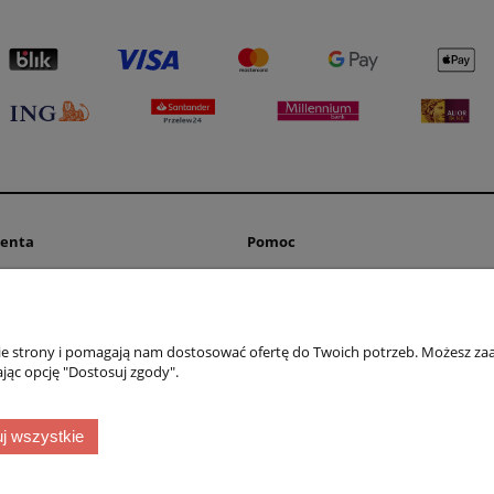
ienta
Pomoc
tności
Regulamin sklepu
tawy
Polityka prywatności
acji zamówienia
Ustawienia plików cookies
nie strony i pomagają nam dostosować ofertę do Twoich potrzeb. Możesz zaa
klamacje
Do pobrania
jąc opcję "Dostosuj zgody".
Klucz software - jak kupować
j wszystkie
MERITUM © 1995-2026
20-346 Lublin, ul.Długa 5 tel. 81-4440603 kom. 601-952500