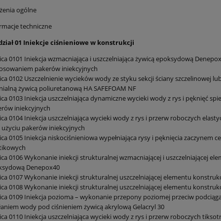
żenia ogólne
rmacje techniczne
ział 01 Iniekcje ciśnieniowe w konstrukcji
ica 0101 Iniekcja wzmacniająca i uszczelniająca żywicą epoksydową Denepox
tosowaniem pakerów iniekcyjnych
ica 0102 Uszczelnienie wycieków wody ze styku sekcji ściany szczelinowej lu
enialną żywicą poliuretanową HA SAFEFOAM NF
ica 0103 Iniekcja uszczelniająca dynamiczne wycieki wody z rys i pęknięć sp
rów iniekcyjnych
ica 0104 Iniekcja uszczelniająca wycieki wody z rys i przerw roboczych elas
 użyciu pakerów iniekcyjnych
ica 0105 Iniekcja niskociśnieniowa wypełniająca rysy i pęknięcia zaczynem
tikowych
ica 0106 Wykonanie iniekcji strukturalnej wzmacniającej i uszczelniającej ele
ksydową Denepox40
ica 0107 Wykonanie iniekcji strukturalnej uszczelniającej elementu konstruk
ica 0108 Wykonanie iniekcji strukturalnej uszczelniającej elementu konstrukc
ica 0109 Iniekcja pozioma – wykonanie przepony poziomej przeciw podcią
łaniem wody pod ciśnieniem żywicą akrylową Gelacryl 30
ica 0110 Iniekcja uszczelniająca wycieki wody z rys i przerw roboczych ti