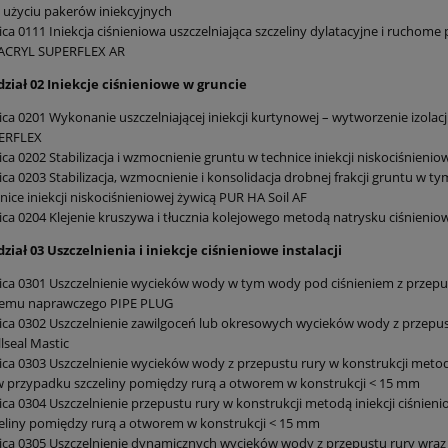
 użyciu pakerów iniekcyjnych
ica 0111 Iniekcja ciśnieniowa uszczelniająca szczeliny dylatacyjne i rucho
ACRYL SUPERFLEX AR
ział 02 Iniekcje ciśnieniowe w gruncie
ica 0201 Wykonanie uszczelniającej iniekcji kurtynowej – wytworzenie izola
d Informacja o cenach
Sekocenbud Informacja o cen
ERFLEX
w instalacyjnych IMI 2
materiałów budowlanych IMB
ica 0202 Stabilizacja i wzmocnienie gruntu w technice iniekcji niskociśni
kw. 2026
kw. 2026
ica 0203 Stabilizacja, wzmocnienie i konsolidacja drobnej frakcji gruntu w ty
104,00 zł
90,00 zł
nice iniekcji niskociśnieniowej żywicą PUR HA Soil AF
ica 0204 Klejenie kruszywa i tłucznia kolejowego metodą natrysku ciśni
116,00 zł
119,00 zł
 regularna:
Cena regularna:
ział 03 Uszczelnienia i iniekcje ciśnieniowe instalacji
do koszyka
do koszyka
ica 0301 Uszczelnienie wycieków wody w tym wody pod ciśnieniem z przepu
temu naprawczego PIPE PLUG
ica 0302 Uszczelnienie zawilgoceń lub okresowych wycieków wody z przepus
lseal Mastic
ica 0303 Uszczelnienie wycieków wody z przepustu rury w konstrukcji meto
 przypadku szczeliny pomiędzy rurą a otworem w konstrukcji < 15 mm
ica 0304 Uszczelnienie przepustu rury w konstrukcji metodą iniekcji ciśn
eliny pomiędzy rurą a otworem w konstrukcji < 15 mm
ica 0305 Uszczelnienie dynamicznych wycieków wody z przepustu rury wra