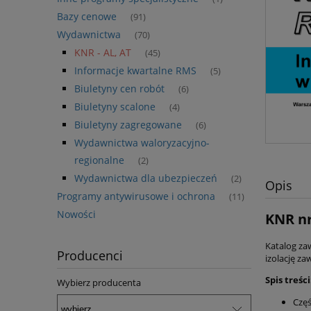
Bazy cenowe
(91)
Wydawnictwa
(70)
KNR - AL, AT
(45)
Informacje kwartalne RMS
(5)
Biuletyny cen robót
(6)
Biuletyny scalone
(4)
Biuletyny zagregowane
(6)
Wydawnictwa waloryzacyjno-
regionalne
(2)
Wydawnictwa dla ubezpieczeń
(2)
Opis
Programy antywirusowe i ochrona
(11)
Nowości
KNR nr
Katalog zaw
Producenci
izolację za
Spis treści
Wybierz producenta
Częś