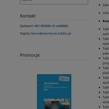
Zało
Info
Kontakt
Rozd
Zadzwoń:
601 952500
,
81 4440603
Tabl
Napisz:
biuro@meritum.lublin.pl
zas
Tabl
spi
Tabl
pake
Promocje
Tabl
przy
Tabl
plas
Tabl
epo
Tabl
Tabl
Tabl
dzia
Tabl