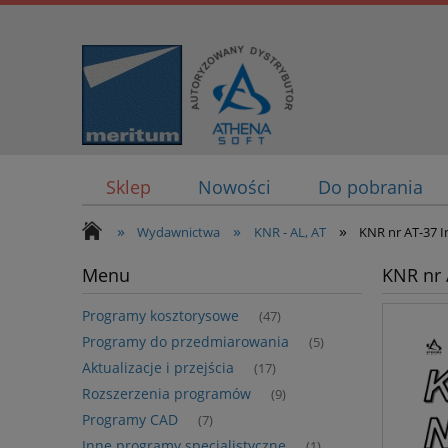
Sklep
Nowości
Do pobrania
»
»
»
Wydawnictwa
KNR - AL, AT
KNR nr AT-37 I
Menu
KNR nr 
Programy kosztorysowe
(47)
Programy do przedmiarowania
(5)
Aktualizacje i przejścia
(17)
Rozszerzenia programów
(9)
Programy CAD
(7)
Inne programy specjalistyczne
(1)