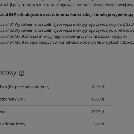
trukcji przy robotach mikrotunelingowych metodą iniekcji ciśnieniowej d
ział 04 Profilaktyczne uszczelnienia konstrukcji i iniekcje wypełniaj
ica 0401 Wypełnienie uszczelniające węża iniekcyjnego żywicą akrylową G
ica 0402 Wypełnienie uszczelniające węża iniekcyjnego żywicą poliuretanow
ica 0403 Montaż węża iniekcyjnego do iniekcji żywicami uszczelniającymi
ica 0404 Montaż pęczniejących w kontakcie z wodą profili w stykach robocz
dostawy
lska
(list polecony priorytet)
10,30 zł
Cena nie zawiera ewentualnych kosztów
płatności
czkomaty 24/7
16,00 zł
rier
19,00 zł
siedzibie firmy
0,00 zł