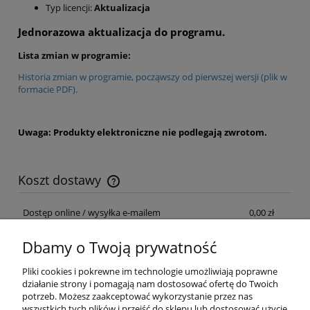
Typ licencji:
Aktualizacja
Jednorazowa aktualizacja do programu.
Lista zmian w programie:
Historia zmian w programie, począwszy od pierwszej wersji (plik w
formacie PDF).
Uwaga: Produkty elektroniczne nie podlegają zwrotom.
Koszt dostawy
Cena nie zawiera ewentualnych kosztów płatności
Dostęp online / wysyłka e-mailem
0,00 zł
Dbamy o Twoją prywatność
Pliki cookies i pokrewne im technologie umożliwiają poprawne
działanie strony i pomagają nam dostosować ofertę do Twoich
potrzeb. Możesz zaakceptować wykorzystanie przez nas
O nas
wszystkich tych plików i przejść do sklepu lub dostosować użycie