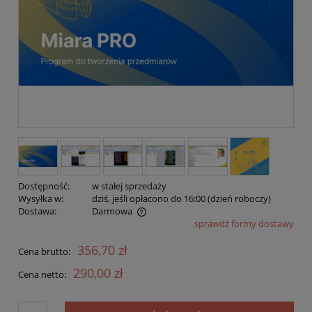
Dostępność:
w stałej sprzedaży
Wysyłka w:
dziś, jeśli opłacono do 16:00 (dzień roboczy)
Dostawa:
Darmowa
sprawdź formy dostawy
Cena nie zawiera ewentualnych kosztów płatności
356,70 zł
Cena brutto:
290,00 zł
Cena netto: