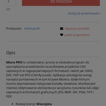
do koszyka
szt.
dodaj do przechowalni
Producent:
Athenasoft
zapytaj o produkt
poleć znajomemu
Opis
Miara PRO
to uniwersalny i prosty w obsłudze program do
sporządzania przedmiarów na podstawie projektów CAD
zapisanych w najpopularniejszych formatach, takich jak: DWG,
DXF, PDF lub RYS (CAD Rysunek). Aplikacja udostępnia szereg
narzędzi pomiarowych w tym krzywe Béziera, dzięki którym
można zwymiarować nietypowe kształty obiektów. Możliwe jest
również zdejmowanie obmiarów po wczytaniu rysunków lub zdjęć
zapisanych w formatach graficznych: JPG, BMP, GIF, PNG, TIFF i
PDF.
Rodzaj licencji:
Wieczysta