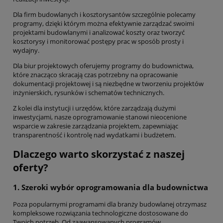
Dla firm budowlanych i kosztorysantów szczególnie polecamy
programy, dzięki którym można efektywnie zarządzać swoimi
projektami budowlanymi i analizować koszty oraz tworzyć
kosztorysy i monitorować postępy prac w sposób prosty i
wydajny.
Dla biur projektowych oferujemy programy do budownictwa,
które znacząco skracają czas potrzebny na opracowanie
dokumentacji projektowej i są niezbędne w tworzeniu projektów
inżynierskich, rysunków i schematów technicznych.
Z kolei dla instytucji i urzędów, które zarządzają dużymi
inwestycjami, nasze oprogramowanie stanowi nieocenione
wsparcie w zakresie zarządzania projektem, zapewniając
transparentność i kontrolę nad wydatkami i budżetem.
Dlaczego warto skorzystać z naszej
oferty?
1. Szeroki wybór oprogramowania dla budownictwa
Poza popularnymi programami dla branży budowlanej otrzymasz
kompleksowe rozwiązania technologiczne dostosowane do
Twoich potrzeb. Od zaawansowanych programów