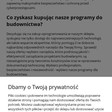
zapewnią maksymalne bezpieczeństwo i ochronę przed
cyberprzestępcami.
Co zyskasz kupując nasze programy do
budownictwa?
Decydując się na zakup oprogramowania w naszym sklepie,
zyskujesz nie tylko dostęp do najnowocześniejszych technologii,
ale także wsparcie ekspertów, którzy pomogą Ci w doborze
najbardziej odpowiednich narzędzi dla Twojej firmy. Sprawdź
naszą ofertę i wybierz narzędzia, które podniosą jakość i
efektywność zarządzania projektami budowlanymi, są
niezastąpione przy tworzeniu kosztorysów oraz w opracowaniu
dokumentacji technicznej. Wybierz profesjonalizm,
bezpieczeństwo i niezawodność - wybierz nasze programy dla
budownictwa.
Dbamy o Twoją prywatność
Pliki cookies i pokrewne im technologie umożliwiają poprawne
działanie strony i pomagają nam dostosować ofertę do Twoich
potrzeb. Możesz zaakceptować wykorzystanie przez nas
O nas
wszystkich tych plików i przejść do sklepu lub dostosować użycie