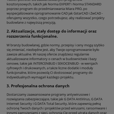
kosztorysowych, takich jak Norma EXPERT i Norma STANDARD
poprzez program do przedmiarowania Miara PRO, po
wyspecjalizowane oprogramowanie CAD jak GstarCAD i ZwCAD -
oferujemy wszystko, czego potrzebujesz, aby realizować projekty
budowlane z najwyższą precyzją.
2. Aktualizacje, stały dostęp do informacji oraz
rozszerzenia funkcjonalne.
W branży budowlanej, gdzie normy, przepisy i ceny mogą szybko
się zmieniać, niezbędne jest, aby Twoje oprogramowanie było
zawsze aktualne. W naszej ofercie znajdziesz regularnie
aktualizowane informatory o cenach w budownictwie i bazy
cenowe, takie jak INTERCENBUD i SEKOCENBUD - w wersjach
cyfrowych i drukowanych, a także liczne dodatki i moduły
funkcjonalne, które pozwolą Ci dostosować programy do
indywidualnych wymagań każdego projektu.
3. Profesjonalna ochrona danych
Dostarczamy zaawansowane programy antywirusowe i
rozwiązania zabezpieczające, takie jak G DATA AntiVirus, G DATA
Internet Security i G DATA Total Security, które zapewnią pełną
ochronę Twoich danych i projektów przed wirusami, ransomware i
innymi zagrożeniami z sieci, ochronią Cię przed utratą danych oraz