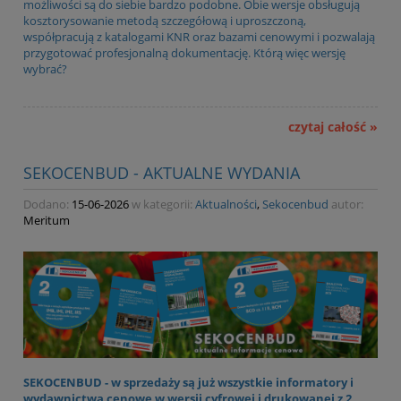
możliwości są do siebie bardzo podobne. Obie wersje obsługują
kosztorysowanie metodą szczegółową i uproszczoną,
współpracują z katalogami KNR oraz bazami cenowymi i pozwalają
przygotować profesjonalną dokumentację. Którą więc wersję
wybrać?
czytaj całość »
SEKOCENBUD - AKTUALNE WYDANIA
Dodano:
15-06-2026
w kategorii:
Aktualności
,
Sekocenbud
autor:
Meritum
SEKOCENBUD - w sprzedaży są już wszystkie informatory i
wydawnictwa cenowe w wersji cyfrowej i drukowanej z 2