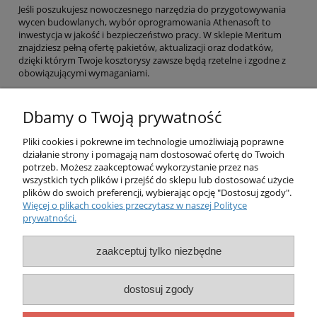
Jeśli poszukujesz nowoczesnego narzędzia do przygotowywania
wycen budowlanych, wybór oprogramowania Athenasoft to
inwestycja w jakość i bezpieczeństwo pracy. W sklepie Meritum
znajdziesz pełną ofertę pakietów, aktualizacji oraz dodatków,
dzięki którym Twoje kosztorysy zawsze będą rzetelne i zgodne z
obowiązującymi wymaganiami.
Dbamy o Twoją prywatność
Pliki cookies i pokrewne im technologie umożliwiają poprawne
działanie strony i pomagają nam dostosować ofertę do Twoich
potrzeb. Możesz zaakceptować wykorzystanie przez nas
O nas
wszystkich tych plików i przejść do sklepu lub dostosować użycie
plików do swoich preferencji, wybierając opcję "Dostosuj zgody".
Więcej o plikach cookies przeczytasz w naszej Polityce
Obsługa klienta
prywatności.
Pomoc
zaakceptuj tylko niezbędne
Moje konto
dostosuj zgody