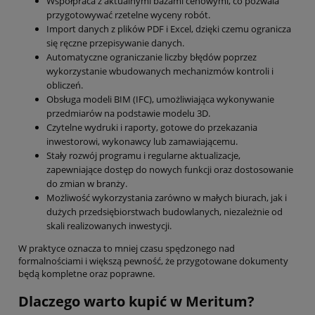
Współpraca z aktualnymi bazami cenowymi, co pozwala
przygotowywać rzetelne wyceny robót.
Import danych z plików PDF i Excel, dzięki czemu ogranicza
się ręczne przepisywanie danych.
Automatyczne ograniczanie liczby błędów poprzez
wykorzystanie wbudowanych mechanizmów kontroli i
obliczeń.
Obsługa modeli BIM (IFC), umożliwiająca wykonywanie
przedmiarów na podstawie modelu 3D.
Czytelne wydruki i raporty, gotowe do przekazania
inwestorowi, wykonawcy lub zamawiającemu.
Stały rozwój programu i regularne aktualizacje,
zapewniające dostęp do nowych funkcji oraz dostosowanie
do zmian w branży.
Możliwość wykorzystania zarówno w małych biurach, jak i
dużych przedsiębiorstwach budowlanych, niezależnie od
skali realizowanych inwestycji.
W praktyce oznacza to mniej czasu spędzonego nad
formalnościami i większą pewność, że przygotowane dokumenty
będą kompletne oraz poprawne.
Dlaczego warto kupić w Meritum?