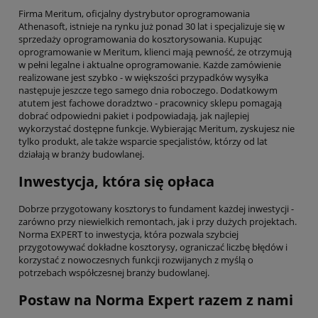
Firma Meritum, oficjalny dystrybutor oprogramowania
Athenasoft, istnieje na rynku już ponad 30 lat i specjalizuje się w
sprzedaży oprogramowania do kosztorysowania. Kupując
oprogramowanie w Meritum, klienci mają pewność, że otrzymują
w pełni legalne i aktualne oprogramowanie. Każde zamówienie
realizowane jest szybko - w większości przypadków wysyłka
następuje jeszcze tego samego dnia roboczego. Dodatkowym
atutem jest fachowe doradztwo - pracownicy sklepu pomagają
dobrać odpowiedni pakiet i podpowiadają, jak najlepiej
wykorzystać dostępne funkcje. Wybierając Meritum, zyskujesz nie
tylko produkt, ale także wsparcie specjalistów, którzy od lat
działają w branży budowlanej.
Inwestycja, która się opłaca
Dobrze przygotowany kosztorys to fundament każdej inwestycji -
zarówno przy niewielkich remontach, jak i przy dużych projektach.
Norma EXPERT to inwestycja, która pozwala szybciej
przygotowywać dokładne kosztorysy, ograniczać liczbę błędów i
korzystać z nowoczesnych funkcji rozwijanych z myślą o
potrzebach współczesnej branży budowlanej.
Postaw na Norma Expert razem z nami