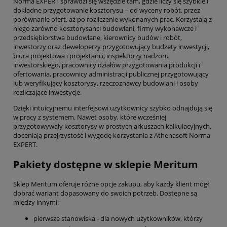
Norma EXPERT sprawdzi się wszędzie tam, gdzie liczy się szybkie i
dokładne przygotowanie kosztorysu – od wyceny robót, przez
porównanie ofert, aż po rozliczenie wykonanych prac. Korzystają z
niego zarówno kosztorysanci budowlani, firmy wykonawcze i
przedsiębiorstwa budowlane, kierownicy budów i robót,
inwestorzy oraz deweloperzy przygotowujący budżety inwestycji,
biura projektowa i projektanci, inspektorzy nadzoru
inwestorskiego, pracownicy działów przygotowania produkcji i
ofertowania, pracownicy administracji publicznej przygotowujący
lub weryfikujący kosztorysy, rzeczoznawcy budowlani i osoby
rozliczające inwestycje.
Dzięki intuicyjnemu interfejsowi użytkownicy szybko odnajdują się
w pracy z systemem. Nawet osoby, które wcześniej
przygotowywały kosztorysy w prostych arkuszach kalkulacyjnych,
doceniają przejrzystość i wygodę korzystania z Athenasoft Norma
EXPERT.
Pakiety dostępne w sklepie Meritum
Sklep Meritum oferuje różne opcje zakupu, aby każdy klient mógł
dobrać wariant dopasowany do swoich potrzeb. Dostępne są
między innymi:
pierwsze stanowiska - dla nowych użytkowników, którzy