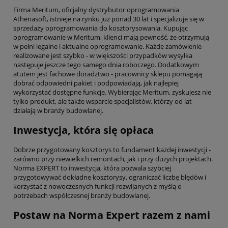
Firma Meritum, oficjalny dystrybutor oprogramowania
Athenasoft, istnieje na rynku już ponad 30 lat i specjalizuje się w
sprzedaży oprogramowania do kosztorysowania. Kupując
oprogramowanie w Meritum, klienci mają pewność, że otrzymują
w pełni legalne i aktualne oprogramowanie. Każde zamówienie
realizowane jest szybko - w większości przypadków wysyłka
następuje jeszcze tego samego dnia roboczego. Dodatkowym
atutem jest fachowe doradztwo - pracownicy sklepu pomagają
dobrać odpowiedni pakiet i podpowiadają, jak najlepiej
wykorzystać dostępne funkcje. Wybierając Meritum, zyskujesz nie
tylko produkt, ale także wsparcie specjalistów, którzy od lat
działają w branży budowlanej.
Inwestycja, która się opłaca
Dobrze przygotowany kosztorys to fundament każdej inwestycji -
zarówno przy niewielkich remontach, jak i przy dużych projektach.
Norma EXPERT to inwestycja, która pozwala szybciej
przygotowywać dokładne kosztorysy, ograniczać liczbę błędów i
korzystać z nowoczesnych funkcji rozwijanych z myślą o
potrzebach współczesnej branży budowlanej.
Postaw na Norma Expert razem z nami