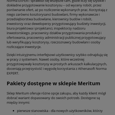
Norma EXPERT sprawdzi się wszędzie tam, gdzie liczy się szybkie i
dokładne przygotowanie kosztorysu – od wyceny robót, przez
porównanie ofert, aż po rozliczenie wykonanych prac. Korzystają z
niego zarówno kosztorysanci budowlani, firmy wykonawcze i
przedsiębiorstwa budowlane, kierownicy budów i robót,
inwestorzy oraz deweloperzy przygotowujący budżety inwestycji,
biura projektowa i projektanci, inspektorzy nadzoru
inwestorskiego, pracownicy działów przygotowania produkcji i
ofertowania, pracownicy administracji publicznej przygotowujący
lub weryfikujący kosztorysy, rzeczoznawcy budowlani i osoby
rozliczające inwestycje.
Dzięki intuicyjnemu interfejsowi użytkownicy szybko odnajdują się
w pracy z systemem. Nawet osoby, które wcześniej
przygotowywały kosztorysy w prostych arkuszach kalkulacyjnych,
doceniają przejrzystość i wygodę korzystania z Athenasoft Norma
EXPERT.
Pakiety dostępne w sklepie Meritum
Sklep Meritum oferuje różne opcje zakupu, aby każdy klient mógł
dobrać wariant dopasowany do swoich potrzeb. Dostępne są
między innymi:
pierwsze stanowiska - dla nowych użytkowników, którzy