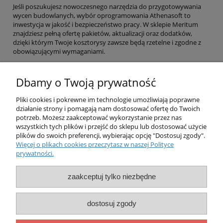
Jeśli poszukujesz nowoczesnego narzędzia do przygotowywania
wycen budowlanych, wybór oprogramowania Athenasoft to
inwestycja w jakość i bezpieczeństwo pracy. W sklepie Meritum
znajdziesz pełną ofertę pakietów, aktualizacji oraz dodatków,
dzięki którym Twoje kosztorysy zawsze będą rzetelne i zgodne z
obowiązującymi wymaganiami.
Dbamy o Twoją prywatność
Pliki cookies i pokrewne im technologie umożliwiają poprawne
działanie strony i pomagają nam dostosować ofertę do Twoich
potrzeb. Możesz zaakceptować wykorzystanie przez nas
O nas
wszystkich tych plików i przejść do sklepu lub dostosować użycie
plików do swoich preferencji, wybierając opcję "Dostosuj zgody".
Więcej o plikach cookies przeczytasz w naszej Polityce
Obsługa klienta
prywatności.
Pomoc
zaakceptuj tylko niezbędne
Moje konto
dostosuj zgody