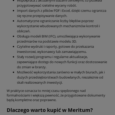
Współpraca z aktualnymi bazami cenowymi, co pozwala
przygotowywać rzetelne wyceny robót.
Import danych z plików PDF i Excel, dzięki czemu ogranicza
się ręczne przepisywanie danych.
Automatyczne ograniczanie liczby błędów poprzez
wykorzystanie wbudowanych mechanizmów kontroli i
obliczeń.
Obsługa modeli BIM (IFC), umożliwiająca wykonywanie
przedmiarów na podstawie modelu 3D.
Czytelne wydruki i raporty, gotowe do przekazania
inwestorowi, wykonawcy lub zamawiającemu.
Stały rozwój programu i regularne aktualizacje,
zapewniające dostęp do nowych funkcji oraz dostosowanie
do zmian w branży.
Możliwość wykorzystania zarówno w małych biurach, jak i
dużych przedsiębiorstwach budowlanych, niezależnie od
skali realizowanych inwestycji.
W praktyce oznacza to mniej czasu spędzonego nad
formalnościami i większą pewność, że przygotowane dokumenty
będą kompletne oraz poprawne.
Dlaczego warto kupić w Meritum?