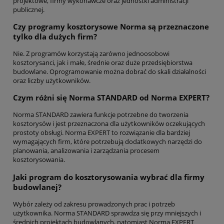
projektowe, firmy wykonawcze oraz jednostki administracji
publicznej.
Czy programy kosztorysowe Norma są przeznaczone
tylko dla dużych firm?
Nie. Z programów korzystają zarówno jednoosobowi
kosztorysanci, jak i małe, średnie oraz duże przedsiębiorstwa
budowlane. Oprogramowanie można dobrać do skali działalności
oraz liczby użytkowników.
Czym różni się Norma STANDARD od Norma EXPERT?
Norma STANDARD zawiera funkcje potrzebne do tworzenia
kosztorysów i jest przeznaczona dla użytkowników oczekujących
prostoty obsługi. Norma EXPERT to rozwiązanie dla bardziej
wymagających firm, które potrzebują dodatkowych narzędzi do
planowania, analizowania i zarządzania procesem
kosztorysowania.
Jaki program do kosztorysowania wybrać dla firmy
budowlanej?
Wybór zależy od zakresu prowadzonych prac i potrzeb
użytkownika. Norma STANDARD sprawdza się przy mniejszych i
średnich projektach budowlanych, natomiast Norma EXPERT