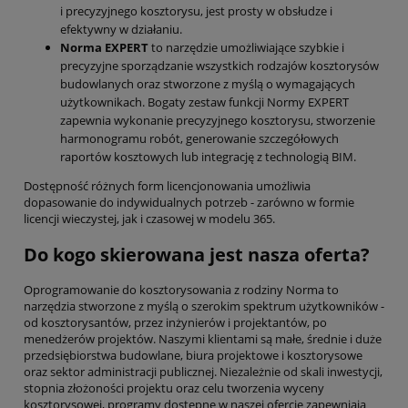
i precyzyjnego kosztorysu, jest prosty w obsłudze i
efektywny w działaniu.
Norma EXPERT
to narzędzie umożliwiające szybkie i
precyzyjne sporządzanie wszystkich rodzajów kosztorysów
budowlanych oraz stworzone z myślą o wymagających
użytkownikach. Bogaty zestaw funkcji Normy EXPERT
zapewnia wykonanie precyzyjnego kosztorysu, stworzenie
harmonogramu robót, generowanie szczegółowych
raportów kosztowych lub integrację z technologią BIM.
Dostępność różnych form licencjonowania umożliwia
dopasowanie do indywidualnych potrzeb - zarówno w formie
licencji wieczystej, jak i czasowej w modelu 365.
Do kogo skierowana jest nasza oferta?
Oprogramowanie do kosztorysowania z rodziny Norma to
narzędzia stworzone z myślą o szerokim spektrum użytkowników -
od kosztorysantów, przez inżynierów i projektantów, po
menedżerów projektów. Naszymi klientami są małe, średnie i duże
przedsiębiorstwa budowlane, biura projektowe i kosztorysowe
oraz sektor administracji publicznej. Niezależnie od skali inwestycji,
stopnia złożoności projektu oraz celu tworzenia wyceny
kosztorysowej, programy dostępne w naszej ofercie zapewniają