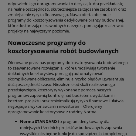
odpowiedniego oprogramowania to decyzja, która przekłada się
na realne oszczędności, skuteczniejsze zarządzanie zasobami oraz
zmniejszenie ryzyka finansowego. Nasza oferta obejmuje
programy do kosztorysowania dedykowane branży budowlanej,
które dostarczają niezawodnych narzędzi, pomagając realizować
projekty na najwyższym poziomie.
Nowoczesne programy do
kosztorysowania robót budowlanych
Oferowane przez nas programy do kosztorysowania budowlanego
to zaawansowane rozwiązania, które umożliwiają tworzenie
dokładnych kosztorysów, pomagają automatyzować
skomplikowane obliczenia, eliminują ryzyko błędów i gwarantują
dużą oszczędność czasu. Niezależnie od skali realizowanego
przedsięwzięcia, kosztorysy wykonane z pomocą naszych
programów zapewnią kontrolę nad budżetem, wydatkami i
kosztami projektu oraz zminimalizują ryzyko finansowe i ułatwią
negocjacje z wykonawcami i inwestorami. Oferujemy
oprogramowanie kosztorysowe z rodziny Norma.
Norma STANDARD
to program dedykowany dla
mniejszych i średnich projektów budowlanych, zapewnia
wszystkie niezbędne funkcje do sporządzenia kompletnego